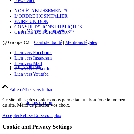
Newsletter
NOS ÉTABLISSEMENTS
L’ORDRE HOSPITALIER
FAIRE UN DON
CONSULTATIONS PUBLIQUES
Mécénat de compétences
CENTRE DE FORMATION
@ Groupe C2
Confidentialité
|
Mentions légales
Lien vers Facebook
Lien vers Instagram
Lien vers Mail
Nous soutenir
Lien vers LinkedIn
Lien vers Youtube
Faire défiler vers le haut
Ce site utilise des cookies nous permettant un bon fonctionnement
Je fais un don
du site. Merci de préciser vos choix.
Accepter
Refuser
En savoir plus
Cookie and Privacy Settings