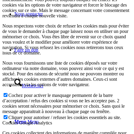
cookies via les options de votre navigateur et forcer le blocage des
cookies sur ce site. Mais le message concernant votre consentement
Nous contacter
reviendra à chaque nouvelle visite.
Nous respectons votre choix de refuser les cookies mais pour éviter
de vous le demander à chaque page laissez nous en utiliser un pour
mémoriser ce choix. Vous êtes libre de revenir sur ce choix quand
vous voulez et le modifier pour améliorer votre expérience de
navigation. Si vous refusez les cookies nous retirerons tous ceux
Faire un don
issus de ce domaine.
Nous vous fournissons une liste de cookies déposés sur votre
ordinateur via notre domaine, vous pouvez ainsi voir ce qui y est
stocké. Pour des raisons de sécurité nous ne pouvons montrer ou
afficher les cookies externes d’autres domaines. Ceux-ci sont
accessibles via les options de votre navigateur.
Rechercher
Cochez pour activer le masquage permanent de la barre
d’acceptation / refus des cookies si vous ne les acceptez pas. 2
cookies seront nécessaires pour mémoriser ce choix. Sans quoi le
message apparaitrait à nouveau à chaque page ou fenêtre.
Cliquer pour autoriser / refuser les cookies essentiels au site.
Menu
Menu
Cookies Google Analytics
Ces cookies collectent des informations de manière compilée pour