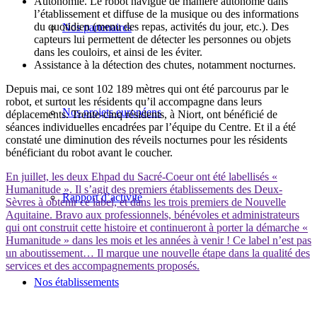
Autonomie. Le robot navigue de manière autonome dans
l’établissement et diffuse de la musique ou des informations
du quotidien (menu des repas, activités du jour, etc.). Des
Nos partenaires
capteurs lui permettent de détecter les personnes ou objets
dans les couloirs, et ainsi de les éviter.
Assistance à la détection des chutes, notamment nocturnes.
Depuis mai, ce sont 102 189 mètres qui ont été parcourus par le
robot, et surtout les résidents qu’il accompagne dans leurs
Nos projets européens
déplacements. Trente-cinq résidents, à Niort, ont bénéficié de
séances individuelles encadrées par l’équipe du Centre. Et il a été
constaté une diminution des réveils nocturnes pour les résidents
bénéficiant du robot avant le coucher.
En juillet, les deux Ehpad du Sacré-Coeur ont été labellisés «
Humanitude ». Il s’agit des premiers établissements des Deux-
Rapport d’activité
Sèvres à obtenir ce label, et dans les trois premiers de Nouvelle
Aquitaine. Bravo aux professionnels, bénévoles et administrateurs
qui ont construit cette histoire et continueront à porter la démarche «
Humanitude » dans les mois et les années à venir ! Ce label n’est pas
un aboutissement… Il marque une nouvelle étape dans la qualité des
services et des accompagnements proposés.
Nos établissements