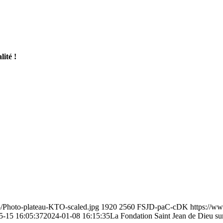
lité !
5/Photo-plateau-KTO-scaled.jpg
1920
2560
FSJD-paC-cDK
https://w
5-15 16:05:37
2024-01-08 16:15:35
La Fondation Saint Jean de Dieu su