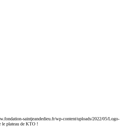
ww.fondation-saintjeandedieu.fr/wp-content/uploads/2022/05/Logo-
r le plateau de KTO !