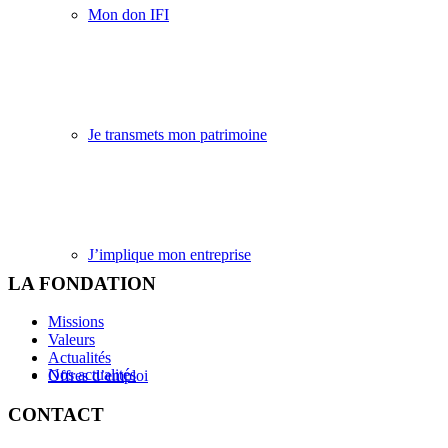
Mon don IFI
Je transmets mon patrimoine
J’implique mon entreprise
LA FONDATION
Missions
Valeurs
Actualités
Nos actualités
Offres d’emploi
CONTACT