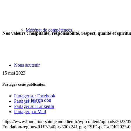
Mécénat de compétences
Nos valeurs : hospitalité, responsabilité, respect, qualité et spiritua
Nous soutenir
15 mai 2023
Partager cette publication
Partager sur Facebook
Je fais un don
Partager sur X
Partager sur LinkedIn
Partager par Mail
https://www.fondation-saintjeandedieu.fr/wp-content/uploads/2023/0
Fondation-regions-RUP-340px-300x241.png
FSJD-paC-cDK
2023-0