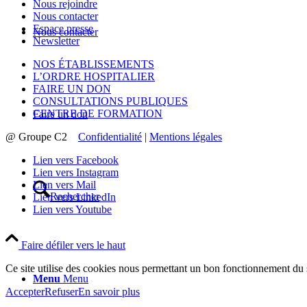
Nous rejoindre
Nous contacter
Espace presse
Nous contacter
Newsletter
NOS ÉTABLISSEMENTS
L’ORDRE HOSPITALIER
FAIRE UN DON
CONSULTATIONS PUBLIQUES
CENTRE DE FORMATION
Faire un don
@ Groupe C2
Confidentialité
|
Mentions légales
Lien vers Facebook
Lien vers Instagram
Lien vers Mail
Rechercher
Lien vers LinkedIn
Lien vers Youtube
Faire défiler vers le haut
Ce site utilise des cookies nous permettant un bon fonctionnement du s
Menu
Menu
Accepter
Refuser
En savoir plus