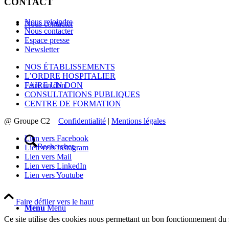
CONTACT
Nous rejoindre
Nous contacter
Nous contacter
Espace presse
Newsletter
NOS ÉTABLISSEMENTS
L’ORDRE HOSPITALIER
Faire un don
FAIRE UN DON
CONSULTATIONS PUBLIQUES
CENTRE DE FORMATION
@ Groupe C2
Confidentialité
|
Mentions légales
Lien vers Facebook
Rechercher
Lien vers Instagram
Lien vers Mail
Lien vers LinkedIn
Lien vers Youtube
Faire défiler vers le haut
Menu
Menu
Ce site utilise des cookies nous permettant un bon fonctionnement du s