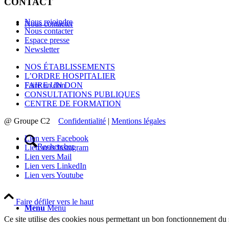
CONTACT
Nous rejoindre
Nous contacter
Nous contacter
Espace presse
Newsletter
NOS ÉTABLISSEMENTS
L’ORDRE HOSPITALIER
Faire un don
FAIRE UN DON
CONSULTATIONS PUBLIQUES
CENTRE DE FORMATION
@ Groupe C2
Confidentialité
|
Mentions légales
Lien vers Facebook
Rechercher
Lien vers Instagram
Lien vers Mail
Lien vers LinkedIn
Lien vers Youtube
Faire défiler vers le haut
Menu
Menu
Ce site utilise des cookies nous permettant un bon fonctionnement du s