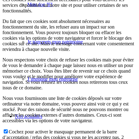
Mon don IFI
services disponibles sur notre site et pour utiliser certaines de ses
fonctionnalités.
Du fait que ces cookies sont absolument nécessaires au
fonctionnement du site, les refuser aura un impact sur son
fonctionnement. Vous pouvez toujours bloquer ou effacer les
cookies via les options de votre navigateur et forcer le blocage des
Je transmets mon patrimoine
cookies sur ce site. Mais le message concernant votre consentement
reviendra à chaque nouvelle visite.
Nous respectons votre choix de refuser les cookies mais pour éviter
de vous le demander à chaque page laissez nous en utiliser un pour
mémoriser ce choix. Vous êtes libre de revenir sur ce choix quand
vous voulez et le modifier pour améliorer votre expérience de
J’implique mon entreprise
navigation. Si vous refusez les cookies nous retirerons tous ceux
issus de ce domaine.
Nous vous fournissons une liste de cookies déposés sur votre
ordinateur via notre domaine, vous pouvez ainsi voir ce qui y est
stocké. Pour des raisons de sécurité nous ne pouvons montrer ou
afficher les cookies externes d’autres domaines. Ceux-ci sont
Nos actualités
accessibles via les options de votre navigateur.
Cochez pour activer le masquage permanent de la barre
d’acceptation / refus des cookies si vous ne les acceptez pas. 2