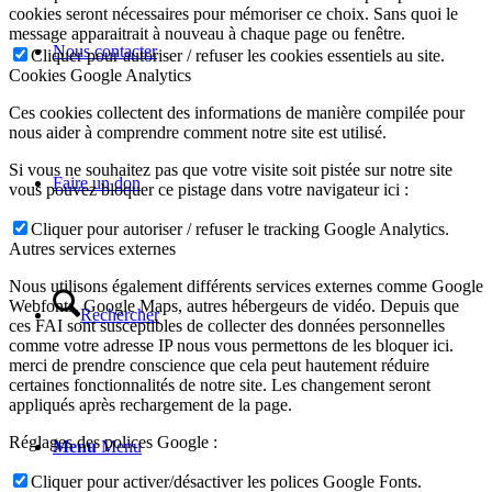
cookies seront nécessaires pour mémoriser ce choix. Sans quoi le
message apparaitrait à nouveau à chaque page ou fenêtre.
Nous contacter
Cliquer pour autoriser / refuser les cookies essentiels au site.
Cookies Google Analytics
Ces cookies collectent des informations de manière compilée pour
nous aider à comprendre comment notre site est utilisé.
Si vous ne souhaitez pas que votre visite soit pistée sur notre site
Faire un don
vous pouvez bloquer ce pistage dans votre navigateur ici :
Cliquer pour autoriser / refuser le tracking Google Analytics.
Autres services externes
Nous utilisons également différents services externes comme Google
Webfonts, Google Maps, autres hébergeurs de vidéo. Depuis que
Rechercher
ces FAI sont susceptibles de collecter des données personnelles
comme votre adresse IP nous vous permettons de les bloquer ici.
merci de prendre conscience que cela peut hautement réduire
certaines fonctionnalités de notre site. Les changement seront
appliqués après rechargement de la page.
Réglages des polices Google :
Menu
Menu
Cliquer pour activer/désactiver les polices Google Fonts.