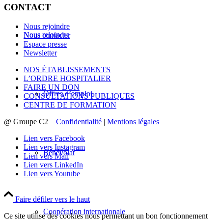
CONTACT
Nous rejoindre
Nous rejoindre
Nous contacter
Espace presse
Newsletter
NOS ÉTABLISSEMENTS
L’ORDRE HOSPITALIER
FAIRE UN DON
Offres d’emploi
CONSULTATIONS PUBLIQUES
CENTRE DE FORMATION
@ Groupe C2
Confidentialité
|
Mentions légales
Lien vers Facebook
Lien vers Instagram
Bénévolat
Lien vers Mail
Lien vers LinkedIn
Lien vers Youtube
Faire défiler vers le haut
Coopération internationale
Ce site utilise des cookies nous permettant un bon fonctionnement