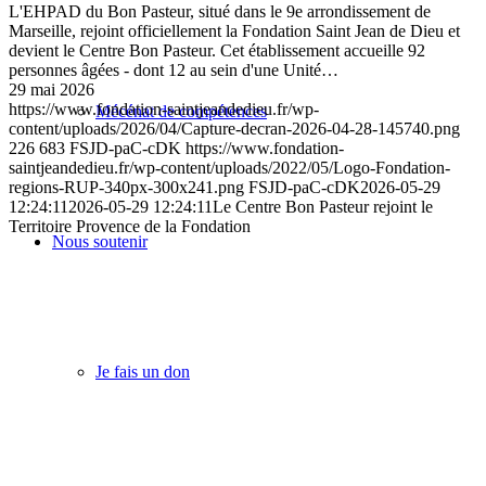
L'EHPAD du Bon Pasteur, situé dans le 9e arrondissement de
Marseille, rejoint officiellement la Fondation Saint Jean de Dieu et
devient le Centre Bon Pasteur. Cet établissement accueille 92
personnes âgées - dont 12 au sein d'une Unité…
29 mai 2026
https://www.fondation-saintjeandedieu.fr/wp-
Mécénat de compétences
content/uploads/2026/04/Capture-decran-2026-04-28-145740.png
226
683
FSJD-paC-cDK
https://www.fondation-
saintjeandedieu.fr/wp-content/uploads/2022/05/Logo-Fondation-
regions-RUP-340px-300x241.png
FSJD-paC-cDK
2026-05-29
12:24:11
2026-05-29 12:24:11
Le Centre Bon Pasteur rejoint le
Territoire Provence de la Fondation
Nous soutenir
Je fais un don