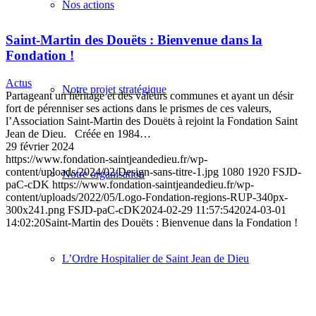
Nos actions
Saint-Martin des Douëts : Bienvenue dans la
Fondation !
Actus
Notre projet stratégique
Partageant un héritage et des valeurs communes et ayant un désir
fort de pérenniser ses actions dans le prismes de ces valeurs,
l’Association Saint-Martin des Douëts à rejoint la Fondation Saint
Jean de Dieu. Créée en 1984…
29 février 2024
https://www.fondation-saintjeandedieu.fr/wp-
content/uploads/2024/02/Design-sans-titre-1.jpg
1080
1920
FSJD-
Notre organisation
paC-cDK
https://www.fondation-saintjeandedieu.fr/wp-
content/uploads/2022/05/Logo-Fondation-regions-RUP-340px-
300x241.png
FSJD-paC-cDK
2024-02-29 11:57:54
2024-03-01
14:02:20
Saint-Martin des Douëts : Bienvenue dans la Fondation !
L’Ordre Hospitalier de Saint Jean de Dieu