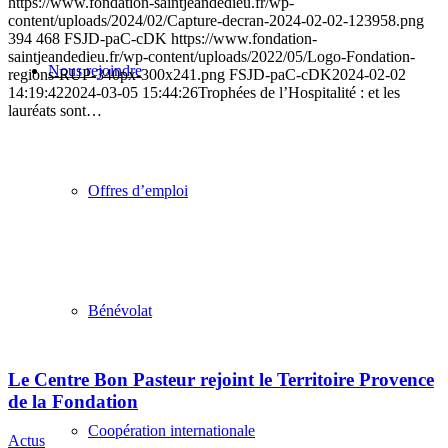
https://www.fondation-saintjeandedieu.fr/wp-
content/uploads/2024/02/Capture-decran-2024-02-02-123958.png
394
468
FSJD-paC-cDK
https://www.fondation-
saintjeandedieu.fr/wp-content/uploads/2022/05/Logo-Fondation-
Nous rejoindre
regions-RUP-340px-300x241.png
FSJD-paC-cDK
2024-02-02
14:19:42
2024-03-05 15:44:26
Trophées de l’Hospitalité : et les
lauréats sont…
Offres d’emploi
Bénévolat
Le Centre Bon Pasteur rejoint le Territoire Provence
de la Fondation
Coopération internationale
Actus