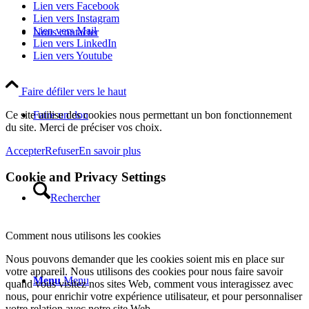
Lien vers Facebook
Lien vers Instagram
Lien vers Mail
Nous contacter
Lien vers LinkedIn
Lien vers Youtube
Faire défiler vers le haut
Ce site utilise des cookies nous permettant un bon fonctionnement
Faire un don
du site. Merci de préciser vos choix.
Accepter
Refuser
En savoir plus
Cookie and Privacy Settings
Rechercher
Comment nous utilisons les cookies
Nous pouvons demander que les cookies soient mis en place sur
votre appareil. Nous utilisons des cookies pour nous faire savoir
Menu
Menu
quand vous visitez nos sites Web, comment vous interagissez avec
nous, pour enrichir votre expérience utilisateur, et pour personnaliser
votre relation avec notre site Web.