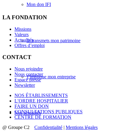
Mon don IFI
LA FONDATION
Missions
Valeurs
Actualités
Je transmets mon patrimoine
Offres d’emploi
CONTACT
Nous rejoindre
Nous contacter
J’implique mon entreprise
Espace presse
Newsletter
NOS ÉTABLISSEMENTS
L’ORDRE HOSPITALIER
FAIRE UN DON
CONSULTATIONS PUBLIQUES
Nos actualités
CENTRE DE FORMATION
@ Groupe C2
Confidentialité
|
Mentions légales