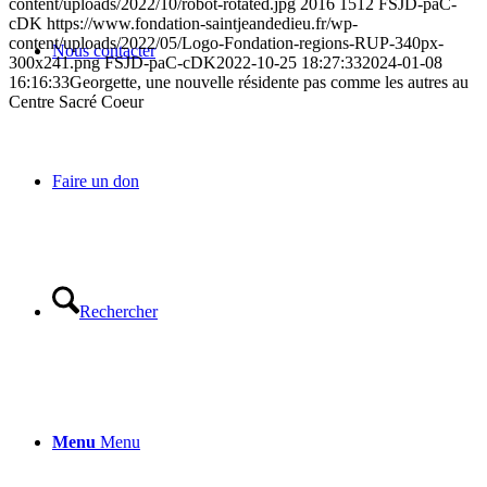
content/uploads/2022/10/robot-rotated.jpg
2016
1512
FSJD-paC-
cDK
https://www.fondation-saintjeandedieu.fr/wp-
content/uploads/2022/05/Logo-Fondation-regions-RUP-340px-
Nous contacter
300x241.png
FSJD-paC-cDK
2022-10-25 18:27:33
2024-01-08
16:16:33
Georgette, une nouvelle résidente pas comme les autres au
Centre Sacré Coeur
Faire un don
Rechercher
Menu
Menu