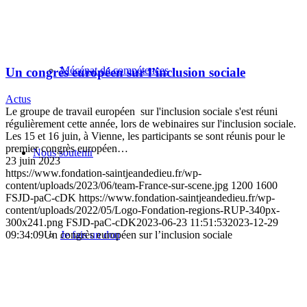
Mécénat de compétences
Un congrès européen sur l’inclusion sociale
Actus
Le groupe de travail européen sur l'inclusion sociale s'est réuni
régulièrement cette année, lors de webinaires sur l'inclusion sociale.
Les 15 et 16 juin, à Vienne, les participants se sont réunis pour le
premier congrès européen…
Nous soutenir
23 juin 2023
https://www.fondation-saintjeandedieu.fr/wp-
content/uploads/2023/06/team-France-sur-scene.jpg
1200
1600
FSJD-paC-cDK
https://www.fondation-saintjeandedieu.fr/wp-
content/uploads/2022/05/Logo-Fondation-regions-RUP-340px-
300x241.png
FSJD-paC-cDK
2023-06-23 11:51:53
2023-12-29
09:34:09
Un congrès européen sur l’inclusion sociale
Je fais un don