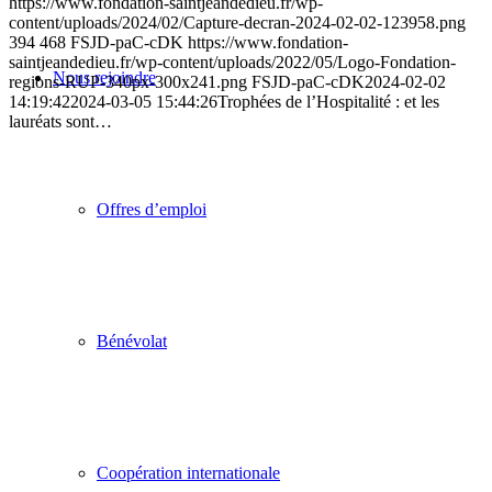
https://www.fondation-saintjeandedieu.fr/wp-
content/uploads/2024/02/Capture-decran-2024-02-02-123958.png
394
468
FSJD-paC-cDK
https://www.fondation-
saintjeandedieu.fr/wp-content/uploads/2022/05/Logo-Fondation-
Nous rejoindre
regions-RUP-340px-300x241.png
FSJD-paC-cDK
2024-02-02
14:19:42
2024-03-05 15:44:26
Trophées de l’Hospitalité : et les
lauréats sont…
Offres d’emploi
Bénévolat
Coopération internationale