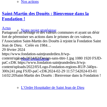
Nos actions
Saint-Martin des Douëts : Bienvenue dans la
Fondation !
Actus
Notre projet stratégique
Partageant un héritage et des valeurs communes et ayant un désir
fort de pérenniser ses actions dans le prismes de ces valeurs,
l’Association Saint-Martin des Douëts à rejoint la Fondation Saint
Jean de Dieu. Créée en 1984…
29 février 2024
https://www.fondation-saintjeandedieu.fr/wp-
content/uploads/2024/02/Design-sans-titre-1.jpg
1080
1920
FSJD-
Notre organisation
paC-cDK
https://www.fondation-saintjeandedieu.fr/wp-
content/uploads/2022/05/Logo-Fondation-regions-RUP-340px-
300x241.png
FSJD-paC-cDK
2024-02-29 11:57:54
2024-03-01
14:02:20
Saint-Martin des Douëts : Bienvenue dans la Fondation !
L’Ordre Hospitalier de Saint Jean de Dieu